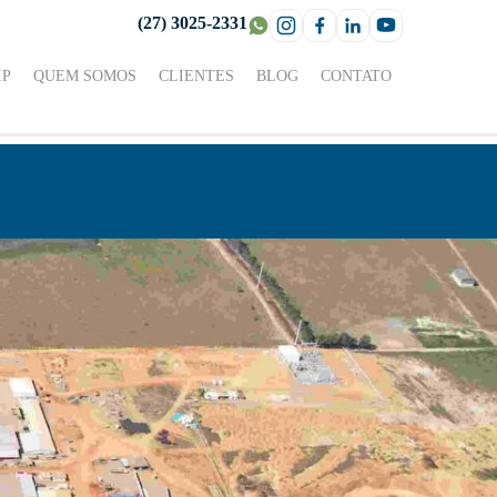
(27) 3025-2331
IP
QUEM SOMOS
CLIENTES
BLOG
CONTATO