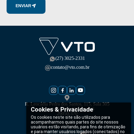
ENVIAR
(27) 3025-2331
contato@vto.com.br
R. Leocádia Pedra dos Santos, 115, Sala 305
Cookies & Privacidade
Enseada do Suá, Vitória - ES
29050-370
Os cookies neste site são utilizados para
acompanharmos quais partes do site nossos
usuários estão visitando, para fins de otimização
e para manter usuários logados (conectados) no